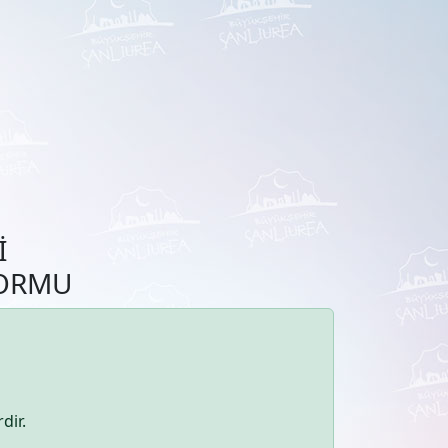
İ
FORMU
dir.