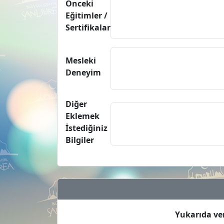
Önceki
Eğitimler /
Sertifikalar
Mesleki
Deneyim
Diğer
Eklemek
İstediğiniz
Bilgiler
Yukarıda ve