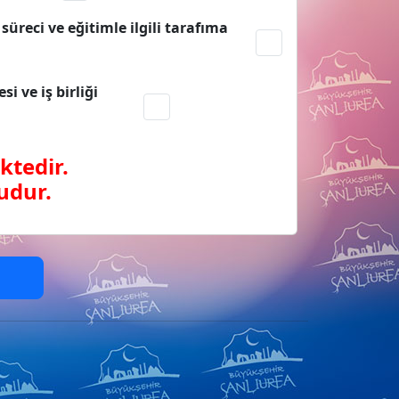
üreci ve eğitimle ilgili tarafıma
i ve iş birliği
ktedir.
udur.